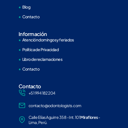
Blog
Contacto
Información
Atención domingos y feriados
Política de Privacidad
Libro de reclamaciones
Contacto
Contacto
+51 994 182 204
contacto@odontologists.com
Calle Elías Aguirre 358 - Int. 101
Miraflores
-
Lima, Perú.