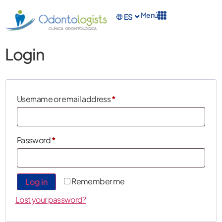
Menú
ES
EN
Login
Username or email address
*
Password
*
Remember me
Log in
Lost your password?