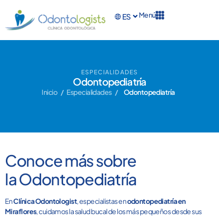
Menú
ES
EN
ESPECIALIDADES
Odontopediatría
Inicio
/
Especialidades
/
Odontopediatría
Conoce más sobre
la Odontopediatría
En
Clínica Odontologist
, especialistas en
odontopediatría en
Miraflores
, cuidamos la salud bucal de los más pequeños desde sus