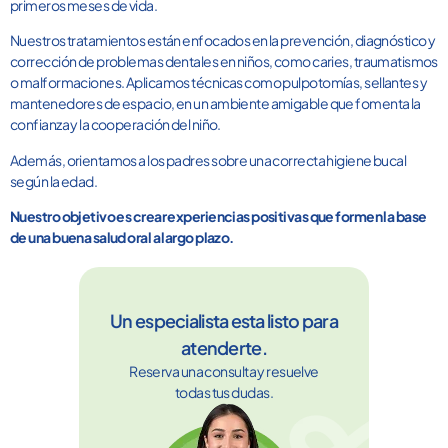
primeros meses de vida.
Nuestros tratamientos están enfocados en la prevención, diagnóstico y
corrección de problemas dentales en niños, como caries, traumatismos
o malformaciones. Aplicamos técnicas como pulpotomías, sellantes y
mantenedores de espacio, en un ambiente amigable que fomenta la
confianza y la cooperación del niño.
Además, orientamos a los padres sobre una correcta higiene bucal
según la edad.
Nuestro objetivo es crear experiencias positivas que formen la base
de una buena salud oral a largo plazo.
Un especialista esta listo para
atenderte.
Reserva una consulta y resuelve
todas tus dudas.