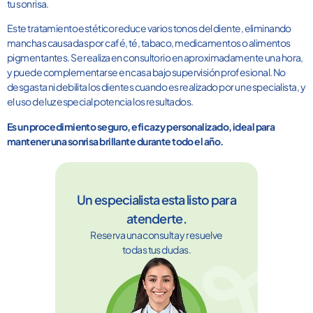
tu sonrisa.
Este tratamiento estético reduce varios tonos del diente, eliminando
manchas causadas por café, té, tabaco, medicamentos o alimentos
pigmentantes. Se realiza en consultorio en aproximadamente una hora,
y puede complementarse en casa bajo supervisión profesional. No
desgasta ni debilita los dientes cuando es realizado por un especialista, y
el uso de luz especial potencia los resultados.
Es un procedimiento seguro, eficaz y personalizado, ideal para
mantener una sonrisa brillante durante todo el año.
Un especialista esta listo para
atenderte.
Reserva una consulta y resuelve
todas tus dudas.