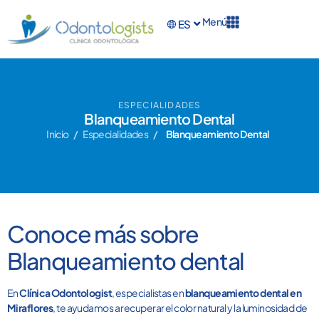
Menú
ES
EN
ESPECIALIDADES
Blanqueamiento Dental
Inicio
/
Especialidades
/
Blanqueamiento Dental
Conoce más sobre
Blanqueamiento dental
En
Clínica Odontologist
, especialistas en
blanqueamiento dental en
Miraflores
, te ayudamos a recuperar el color natural y la luminosidad de