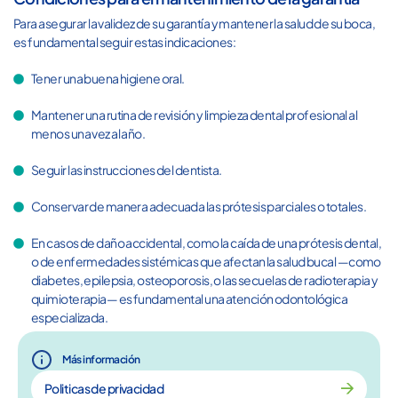
Para asegurar la validez de su garantía y mantener la salud de su boca,
es fundamental seguir estas indicaciones:
Tener una buena higiene oral.
Mantener una rutina de revisión y limpieza dental profesional al
menos una vez al año.
Seguir las instrucciones del dentista.
Conservar de manera adecuada las prótesis parciales o totales.
En casos de daño accidental, como la caída de una prótesis dental,
o de enfermedades sistémicas que afectan la salud bucal —como
diabetes, epilepsia, osteoporosis, o las secuelas de radioterapia y
quimioterapia— es fundamental una atención odontológica
especializada.
Más información
Politicas de privacidad