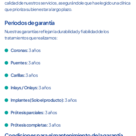
calidad de nuestros servicios, asegurándole que ha elegido una clínica
que prioriza su bienestar a largo plazo.
Periodos de garantía
Nuestras garantías reflejan la durabilidad y fiabilidad de los
tratamientos que realizamos:
Coronas:
3 años
Puentes:
3 años
Carillas:
3 años
Inlays / Onlays:
3 años
Implantes (Solo el producto):
3 años
Prótesis parciales:
3 años
Prótesis completas:
3 años
Condiciones para el mantenimiento de la garantía