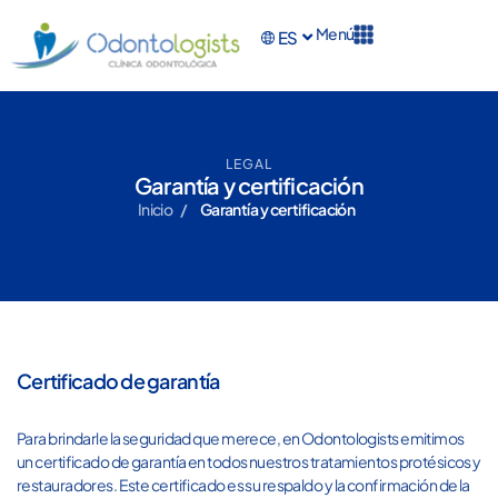
Menú
ES
EN
LEGAL
Garantía y certificación
Inicio
/
Garantía y certificación
Certificado de garantía
Para brindarle la seguridad que merece, en Odontologists emitimos
un certificado de garantía en todos nuestros tratamientos protésicos y
restauradores. Este certificado es su respaldo y la confirmación de la