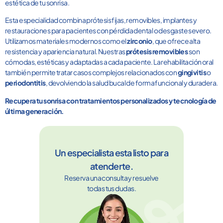
estética de tu sonrisa.
Esta especialidad combina prótesis fijas, removibles, implantes y
restauraciones para pacientes con pérdida dental o desgaste severo.
Utilizamos materiales modernos como el
zirconio
, que ofrece alta
resistencia y apariencia natural. Nuestras
prótesis removibles
son
cómodas, estéticas y adaptadas a cada paciente. La rehabilitación oral
también permite tratar casos complejos relacionados con
gingivitis
o
periodontitis
, devolviendo la salud bucal de forma funcional y duradera.
Recupera tu sonrisa con tratamientos personalizados y tecnología de
última generación.
Un especialista esta listo para
atenderte.
Reserva una consulta y resuelve
todas tus dudas.