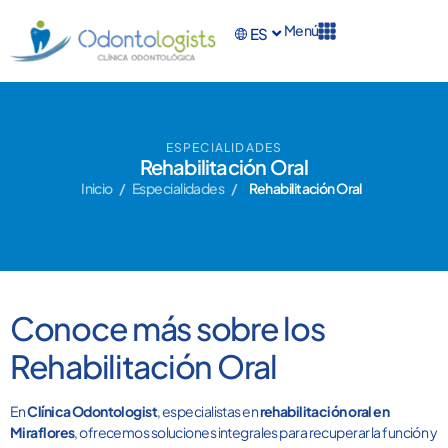
Menú
ES
EN
ESPECIALIDADES
Rehabilitación Oral
Inicio
/
Especialidades
/
Rehabilitación Oral
Conoce más sobre los
Rehabilitación Oral
En
Clínica Odontologist
, especialistas en
rehabilitación oral en
Miraflores
, ofrecemos soluciones integrales para recuperar la función y