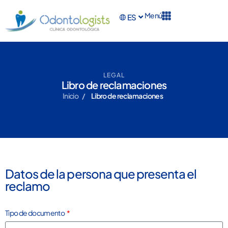
Menú
ES
EN
LEGAL
Libro de reclamaciones
Inicio
/
Libro de reclamaciones
Datos de la persona que presenta el
reclamo
Tipo de documento