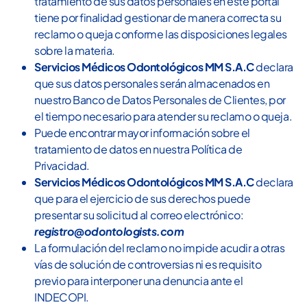
tratamiento de sus datos personales en este portal
tiene por finalidad gestionar de manera correcta su
reclamo o queja conforme las disposiciones legales
sobre la materia.
Servicios Médicos Odontológicos MM S.A.C
declara
que sus datos personales serán almacenados en
nuestro Banco de Datos Personales de Clientes, por
el tiempo necesario para atender su reclamo o queja.
Puede encontrar mayor información sobre el
tratamiento de datos en nuestra
Política de
Privacidad.
Servicios Médicos Odontológicos MM S.A.C
declara
que para el ejercicio de sus derechos puede
presentar su solicitud al correo electrónico:
registro@odontologists.com
La formulación del reclamo no impide acudir a otras
vías de solución de controversias ni es requisito
previo para interponer una denuncia ante el
INDECOPI.