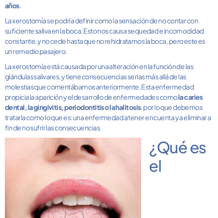
años
.
La xerostomía se podría definir como la sensación de no contar con
suficiente saliva en la boca. Esto nos causa sequedad e incomodidad
constante, y no cede hasta que no rehidratamos la boca, pero este es
un remedio pasajero.
La xerostomía está causada por una alteración en la función de las
glándulas salivares, y tiene consecuencias serias más allá de las
molestias que comentábamos anteriormente. Esta enfermedad
propicia la aparición y el desarrollo de enfermedades como
la caries
dental, la gingivitis, periodontitis o la halitosis
, por lo que debemos
tratarla como lo que es: una enfermedad a tener en cuenta y a eliminar a
fin de no sufrir las consecuencias.
¿Qué es
el