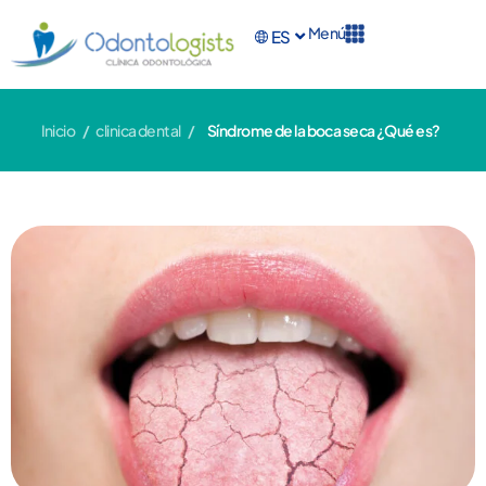
Menú
ES
EN
Inicio
/
clinica dental
/
Síndrome de la boca seca ¿Qué es?