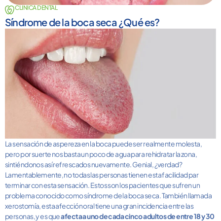
CLINICA DENTAL
Síndrome de la boca seca ¿Qué es?
La sensación de aspereza en la boca puede ser realmente molesta,
pero por suerte nos basta un poco de agua para rehidratar la zona,
sintiéndonos así refrescados nuevamente. Genial, ¿verdad?
Lamentablemente, no todas las personas tienen esta facilidad par
terminar con esta sensación. Estos son los pacientes que sufren un
problema conocido como síndrome de la boca seca. También llamada
xerostomía, esta afección oral tiene una gran incidencia entre las
personas, y es que
afecta a uno de cada cinco adultos de entre 18 y 30