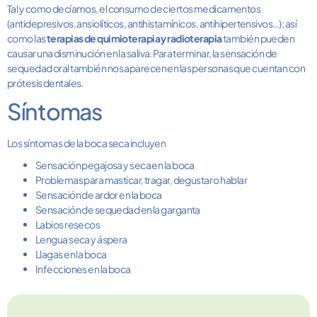
Tal y como decíamos, el consumo de ciertos medicamentos
(antidepresivos, ansiolíticos, antihistamínicos, antihipertensivos…); así
como las
terapias de quimioterapia y radioterapia
también pueden
causar una disminución en la saliva. Para terminar, la sensación de
sequedad oral también nos aparecen en las personas que cuentan con
prótesis dentales.
Síntomas
Los síntomas de la boca seca incluyen
Sensación pegajosa y seca en la boca
Problemas para masticar, tragar, degustar o hablar
Sensación de ardor en la boca
Sensación de sequedad en la garganta
Labios resecos
Lengua seca y áspera
Llagas en la boca
Infecciones en la boca