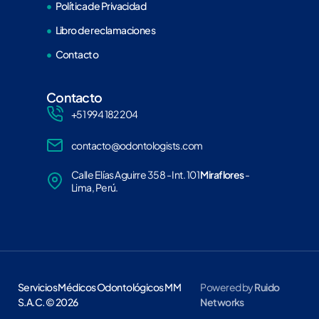
Política de Privacidad
Libro de reclamaciones
Contacto
Contacto
+51 994 182 204
contacto@odontologists.com
Calle Elías Aguirre 358 - Int. 101
Miraflores
-
Lima, Perú.
Servicios Médicos Odontológicos MM
Powered by
Ruido
S.A.C. © 2026
Networks