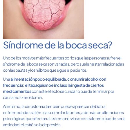
Síndrome de la boca seca?
Uno de los motivos más frecuentes por los que las personas sufren el
síndrome de la boca seca son variadas, pero suelen estar relacionadas
con las pautas y los hábitos que sigue el paciente.
Una
alimentación poco equilibrada, consumir alcohol con
frecuencia; el tabaquismo e incluso la ingesta de ciertos
medicamentos
con este efecto secundario puede terminar por
causarnos xerostomía.
Asimismo, la xerostomía también puede aparecer debido a
enfermedades sistémicas como la diabetes; además de alteraciones
psicológicas que afectan al sistema nervioso central como puede ser la
ansiedad, el estrés o la depresión.