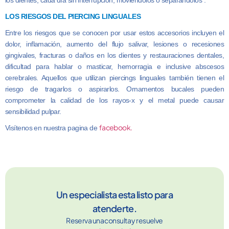
los dientes; cada día sin interrupción, moviéndolos o separándolos”.
LOS RIESGOS DEL PIERCING LINGUALES
Entre los riesgos que se conocen por usar estos accesorios incluyen el
dolor, inflamación, aumento del flujo salivar, lesiones o recesiones
gingivales, fracturas o daños en los dientes y restauraciones dentales,
dificultad para hablar o masticar, hemorragia e inclusive abscesos
cerebrales. Aquellos que utilizan piercings linguales también tienen el
riesgo de tragarlos o aspirarlos. Ornamentos bucales pueden
comprometer la calidad de los rayos-x y el metal puede causar
sensibilidad pulpar.
facebook.
Visítenos en nuestra pagina de
Un especialista esta listo para
atenderte.
Reserva una consulta y resuelve