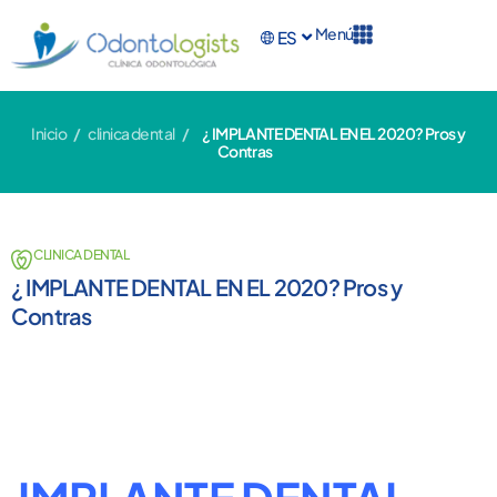
Menú
ES
EN
Inicio
/
clinica dental
/
¿ IMPLANTE DENTAL EN EL 2020? Pros y
Contras
CLINICA DENTAL
¿ IMPLANTE DENTAL EN EL 2020? Pros y
Contras