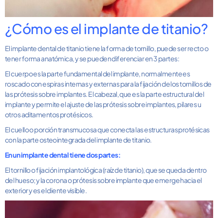
¿Cómo es el implante de titanio?
El implante dental de titanio tiene la forma de tornillo, puede ser recto o
tener forma anatómica, y se pueden diferenciar en 3 partes:
El cuerpo es la parte fundamental del implante, normalmente es
roscado con espiras internas y externas para la fijación de los tornillos de
las prótesis sobre implantes. El cabezal, que es la parte estructural del
implante y permite el ajuste de las prótesis sobre implantes, pilares u
otros aditamentos protésicos.
El cuello o porción transmucosa que conecta las estructuras protésicas
con la parte osteointegrada del implante de titanio.
En un implante dental tiene dos partes:
El tornillo o fijación implantológica (raíz de titanio), que se queda dentro
del hueso; y la corona o prótesis sobre implante que emerge hacia el
exterior y es el diente visible.