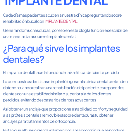
IMPLANTE DENTAL
Cada día más pacientes acuden a nuestra clínica preguntando sobre
rehabilitación bucal con
IMPLANTE DENTAL.
Generando muchas dudas, por ello en este blog la función es escribir de
una manera clara sobre el implante dental.
¿Para qué sirve los implantes
dentales?
El implante dental hace la función de raíz artificial del diente perdido
Lo que nuestros dentistas e implantólogos en la clínica dental pretenden
obtener cuando realizan una rehabilitación del paciente es reponer los
dientes con una estabilidad similar o superior a la de los dientes
perdidos, evitando desgastar los dientes adyacentes
Así obtener un anclaje que proporcione estabilidad, confort y seguridad
a las prótesis dentales removibles (sobre dentaduras) u obtener
anclajes para tratamientos de ortodoncia.
Evitan que el hueso pierda volumen por la reabsorción que se produce