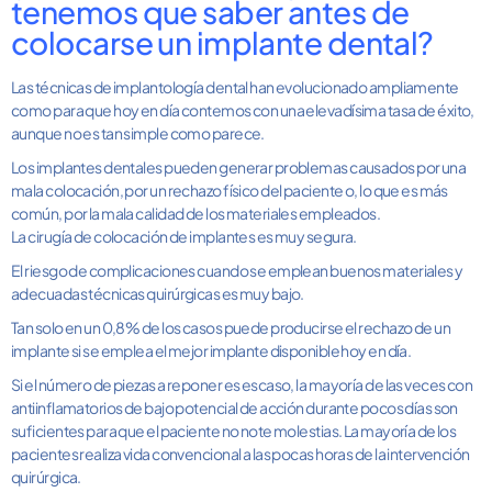
tenemos que saber antes de
colocarse un implante dental?
Las técnicas de implantología dental han evolucionado ampliamente
como para que hoy en día contemos con una elevadísima tasa de éxito,
aunque no es tan simple como parece.
Los implantes dentales pueden generar problemas causados por una
mala colocación, por un rechazo físico del paciente o, lo que es más
común, por la mala calidad de los materiales empleados.
La cirugía de colocación de implantes es muy segura.
El riesgo de complicaciones cuando se emplean buenos materiales y
adecuadas técnicas quirúrgicas es muy bajo.
Tan solo en un 0,8% de los casos puede producirse el rechazo de un
implante si se emplea el mejor implante disponible hoy en día.
Si el número de piezas a reponer es escaso, la mayoría de las veces con
antiinflamatorios de bajo potencial de acción durante pocos días son
suficientes para que el paciente no note molestias. La mayoría de los
pacientes realiza vida convencional a las pocas horas de la intervención
quirúrgica.