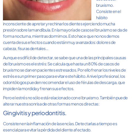
bruxismo.
Consiste en el
hábito
inconsciente de apretar y rechinar los dientes ejerciendo mucha
presión sobre la mandíbula. En la mayoría de casos el bruxismo se da de
forma nocturna, mientras dormimos. Esto hace que no nos demos
cuenta de sus efectos cuando están muy avanzados: dolores de
cabeza, fisuras dentales…
Aunque es difícil de detectar, se sabe que una de las principales causas
del bruxismo es el estrés: Se calcula que hasta un 80% de casos de
bruxismo se dan en pacientes estresados. Por ello frenar los niveles de
estrés es un primer paso para evitar este hábito. A nivel profesional, los
odontólogos pueden recomendar el uso de férulas de descarga, que
impiden la mordida y frenan sus efectos.
Pero el estrés no sólo está relacionado con el bruxismo. También puede
alterar nuestra sonrisa de otras formas menos directas:
Gingivitis y periodontitis.
Consisten en la inflamación de las encías. Detectarlas a tiempo es
esencial para evitar la pérdida del diente afectado.