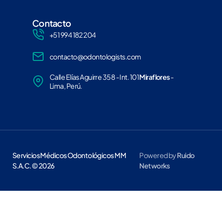
Contacto
+51 994 182 204
contacto@odontologists.com
Calle Elías Aguirre 358 - Int. 101
Miraflores
-
Lima, Perú.
Servicios Médicos Odontológicos MM
Powered by
Ruido
S.A.C. © 2026
Networks