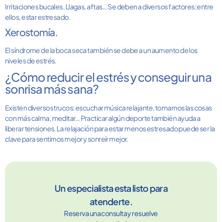
Irritaciones bucales. Llagas, aftas… Se deben a diversos factores; entre
ellos, estar estresado.
Xerostomía.
El síndrome de la boca seca también se debe a un aumento de los
niveles de estrés.
¿Cómo reducir el estrés y conseguir una
sonrisa más sana?
Existen diversos trucos: escuchar música relajante, tomarnos las cosas
con más calma, meditar… Practicar algún deporte también ayuda a
liberar tensiones. La relajación para estar menos estresado puede ser la
clave para sentirnos mejor y sonreír mejor.
Un especialista esta listo para
atenderte.
Reserva una consulta y resuelve