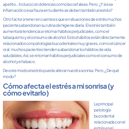
apetito… Incluso con dolencias como las cefaleas. Pero, ¿Y si esa
inflamación o esa fisura en tu diente se deben también al estrés?
Otro factor a tener en cuenta es que en situaciones de estrés muchos
pacientes abandonan su rutina de higiene diaria. El estrés también
aumenta la tendencia a retomar hábitos perjudiciales, como el
tabaquismo y el consumo de alcohol. Estos hábitos están directamente
relacionados con patologías bucodentales muy graves, como el cáncer
oral. muchos pacientes tienden a abandonar los hábitos de vida
saludables. Así, se retoman hábitos perjudiciales como el consumo de
alcohol y el tabaco.
De este modo el estrés puede alterar nuestra sonrisa. Pero, ¿De qué
modo?
Cómo afecta el estrés a mi sonrisa (y
cómo evitarlo)
La principal
patología
bucodental
relacionada con el
estrés es el