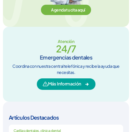
Agenda tu cita aquí
Atención
24/7
Emergencias dentales
Coordina con nuestra central telefónica y recibe la ayuda que
necesitas.
Más Información
Artículos Destacados
Carillas dentales
,
clinica dental