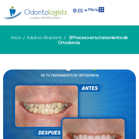
Menú
ES
EN
Inicio
/
Adultos>Brackets
/
El Proceso en tu tratamiento de
Ortodoncia