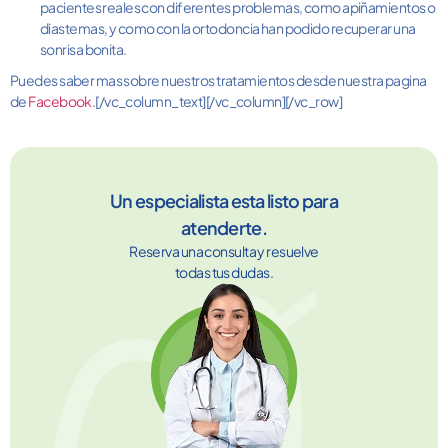
pacientes reales con diferentes problemas, como apiñamientos o
diastemas, y como con la ortodoncia han podido recuperar una
sonrisa bonita.
Puedes saber mas sobre nuestros tratamientos desde nuestra pagina
de
Facebook
.[/vc_column_text][/vc_column][/vc_row]
Un especialista esta listo para
atenderte.
Reserva una consulta y resuelve
todas tus dudas.