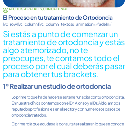
ADULTOS>BRACKETS
,
CLINICA DENTAL
El Proceso en tu tratamiento de Ortodoncia
[vc_row][vc_column][vc_column_text css_animation=»fadeIn»]
Si estás a punto de comenzar un
tratamiento de ortodoncia y estás
algo atemorizado, no te
preocupes, te contamos todo el
proceso por el cuál deberás pasar
para obtener tus brackets.
1º Realizar un estudio de ortodoncia
Lo primero que ha de hacerse es tener una cita con tu ortodoncista.
En nuestra clínica contamos con el Dr. Alonso y el Dr. Aldo, ambos
reputados profesionales en el sector y con numerosos casos de
ortodoncia tratados.
El primer día que acudas a la consulta te realizaran lo que se conoce