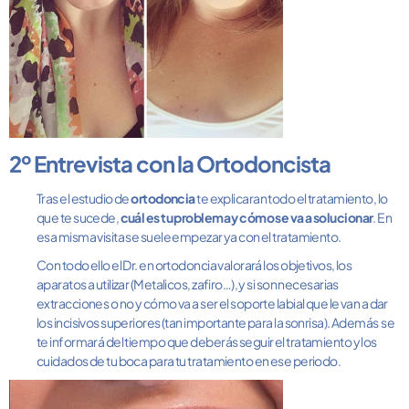
2º Entrevista con la Ortodoncista
Tras el estudio de
ortodoncia
te explicaran todo el tratamiento, lo
que te sucede,
cuál es tu problema y cómo se va a solucionar
. En
esa misma visita se suele empezar ya con el tratamiento.
Con todo ello el Dr. en ortodoncia valorará los objetivos, los
aparatos a utilizar (Metalicos, zafiro…), y si son necesarias
extracciones o no y cómo va a ser el soporte labial que le van a dar
los incisivos superiores (tan importante para la sonrisa). Además se
te informará del tiempo que deberás seguir el tratamiento y los
cuidados de tu boca para tu tratamiento en ese periodo.