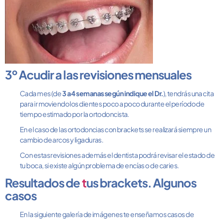
3º Acudir a las revisiones mensuales
Cada mes (de
3 a 4 semanas según indique el Dr.
), tendrás una cita
para ir moviendo los dientes poco a poco durante el período de
tiempo estimado por la ortodoncista.
En el caso de las ortodoncias con brackets se realizará siempre un
cambio de arcos y ligaduras.
Con estas revisiones además el dentista podrá revisar el estado de
tu boca, si existe algún problema de encías o de caries.
Resultados de
t
us brackets. Algunos
casos
En la siguiente galería de imágenes te enseñamos casos de