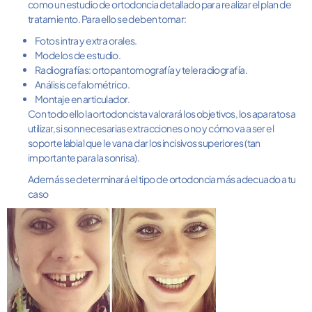
como un estudio de ortodoncia detallado para realizar el plan de
tratamiento. Para ello se deben tomar:
Fotos intra y extra orales.
Modelos de estudio.
Radiografías: ortopantomografía y teleradiografía.
Análisis cefalométrico.
Montaje en articulador.
Con todo ello la ortodoncista valorará los objetivos, los aparatos a
utilizar, si son necesarias extracciones o no y cómo va a ser el
soporte labial que le van a dar los incisivos superiores (tan
importante para la sonrisa).
Además se determinará
el tipo de ortodoncia
más adecuado a tu
caso