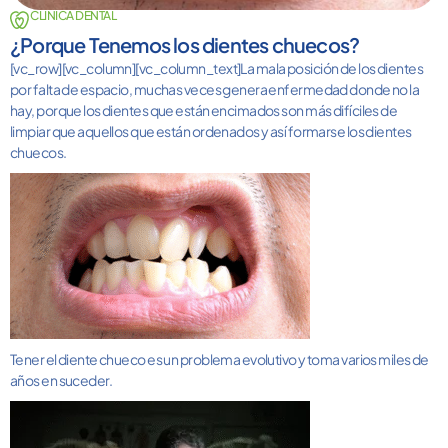
CLINICA DENTAL
¿Porque Tenemos los dientes chuecos?
[vc_row][vc_column][vc_column_text]
La mala posición de los
dientes
por falta de espacio, muchas veces genera enfermedad donde no la
hay, porque los dientes que están encimados son más difíciles de
limpiar que aquellos que están ordenados y así formarse los dientes
chuecos.
Tener el
diente
chueco es un problema evolutivo y toma varios miles de
años en suceder.