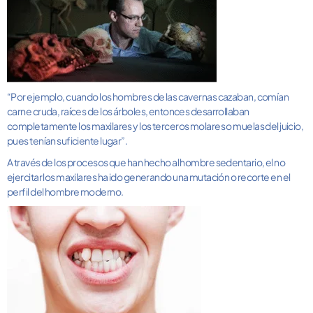
“Por ejemplo, cuando los hombres de las cavernas cazaban, comían
carne cruda, raíces de los árboles, entonces desarrollaban
completamente los maxilares y los terceros molares o
muelas
del juicio,
pues tenían suficiente lugar”.
A través de los procesos que han hecho al hombre sedentario, el no
ejercitar los
maxilares
ha ido generando una mutación o recorte en el
perfil del hombre moderno.