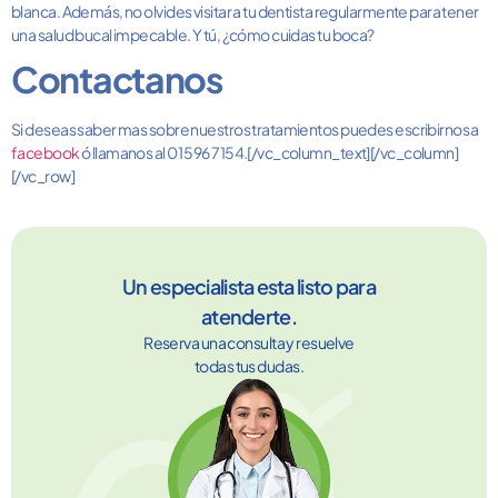
blanca. Además, no olvides visitar a tu dentista regularmente para tener
una salud bucal impecable. Y tú, ¿cómo cuidas tu boca?
Contactanos
Si deseas saber mas sobre nuestros tratamientos puedes escribirnos a
facebook
ó llamanos al 01 596 7154.[/vc_column_text][/vc_column]
[/vc_row]
Un especialista esta listo para
atenderte.
Reserva una consulta y resuelve
todas tus dudas.