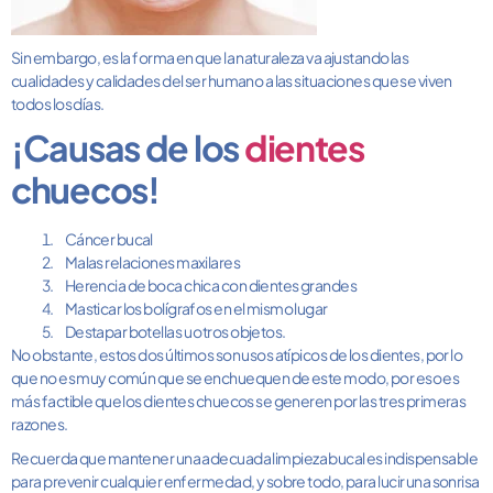
Sin embargo, es la forma en que la
naturaleza
va ajustando las
cualidades y calidades del ser humano a las situaciones que se viven
todos los días.
¡Causas de los
dientes
chuecos!
Cáncer bucal
Malas relaciones maxilares
Herencia de boca chica con dientes grandes
Masticar los bolígrafos en el mismo lugar
Destapar botellas u otros objetos.
No obstante, estos dos últimos son usos atípicos de los
dientes
, por lo
que no es muy común que se enchuequen de este modo, por eso es
más factible que los dientes chuecos se generen por las tres primeras
razones.
Recuerda que mantener una adecuada
l
i
mpieza
bucal es indispensable
para prevenir cualquier enfermedad, y sobre todo, para lucir una sonrisa