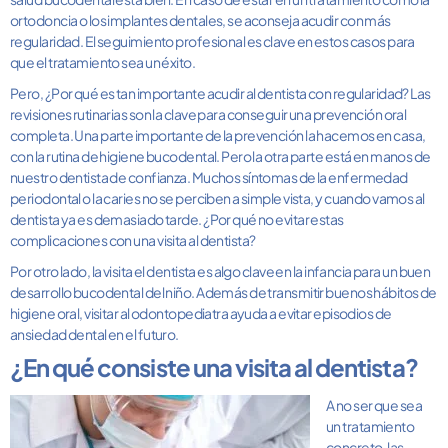
ortodoncia o los implantes dentales, se aconseja acudir con más
regularidad. El seguimiento profesional es clave en estos casos para
que el tratamiento sea un éxito.
Pero, ¿Por qué es tan importante acudir al dentista con regularidad? Las
revisiones rutinarias son la clave para conseguir una prevención oral
completa. Una parte importante de la prevención la hacemos en casa,
con la rutina de higiene bucodental. Pero la otra parte está en manos de
nuestro dentista de confianza. Muchos síntomas de la enfermedad
periodontal o la caries no se perciben a simple vista, y cuando vamos al
dentista ya es demasiado tarde. ¿Por qué no evitar estas
complicaciones con una visita al dentista?
Por otro lado, la visita el dentista es algo clave en la infancia para un buen
desarrollo bucodental del niño. Además de transmitir buenos hábitos de
higiene oral, visitar al odontopediatra ayuda a evitar episodios de
ansiedad dental en el futuro.
¿En qué consiste una visita al dentista?
A no ser que sea
un tratamiento
concreto, las