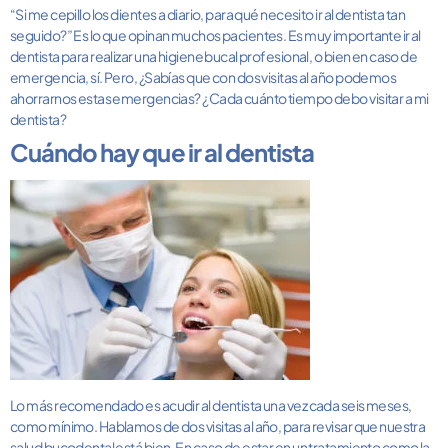
“Si me cepillo los dientes a diario, para qué necesito ir al dentista tan
seguido?” Es lo que opinan muchos pacientes. Es muy importante ir al
dentista para realizar una higiene bucal profesional, o bien en caso de
emergencia, sí. Pero, ¿Sabías que con dos visitas al año podemos
ahorrarnos estas emergencias? ¿Cada cuánto tiempo debo visitar a mi
dentista?
Cuándo hay que ir al dentista
Lo más recomendado es acudir al dentista una vez cada seis meses,
como mínimo. Hablamos de dos visitas al año, para revisar que nuestra
salud bucodental está bien. En caso de estar en un tratamiento como la