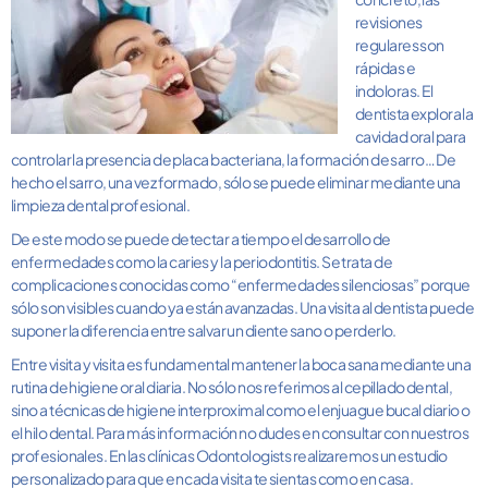
revisiones
regulares son
rápidas e
indoloras. El
dentista explora la
cavidad oral para
controlar la presencia de placa bacteriana, la formación de sarro… De
hecho el sarro, una vez formado, sólo se puede eliminar mediante una
limpieza dental profesional.
De este modo se puede detectar a tiempo el desarrollo de
enfermedades como la caries y la periodontitis. Se trata de
complicaciones conocidas como “enfermedades silenciosas” porque
sólo son visibles cuando ya están avanzadas. Una visita al dentista puede
suponer la diferencia entre salvar un diente sano o perderlo.
Entre visita y visita es fundamental mantener la boca sana mediante una
rutina de higiene oral diaria. No sólo nos referimos al cepillado dental,
sino a técnicas de higiene interproximal como el enjuague bucal diario o
el hilo dental. Para más información no dudes en consultar con nuestros
profesionales. En las clínicas Odontologists realizaremos un estudio
personalizado para que en cada visita te sientas como en casa.